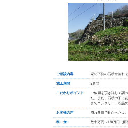
ご相談内容
家の下側の石積が崩れ
施工期間
2週間
こだわりポイント
ご依頼を頂き詳しく調
た。また、石積の下に
きてコンクリートを詰
お客様の声
崩れる前で良かったよ
料 金
数十万円～150万円（